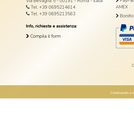
PayPal 
Via Bevagna 5 - 00191 - Roma - Italia
AMEX
Tel. +39 0695214614
Tel. +39 0695213563
Bonific
Info, richieste e assistenza:
Compila il form
C
Continuando a na