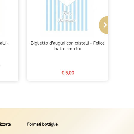
lli -
Biglietto d'auguri con cristalli - Felice
Bigliet
battesimo lui
e
€ 5,00
izzata
Formati bottiglie