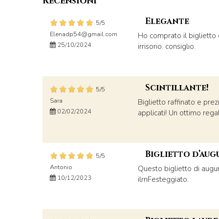
Recensioni
Elegante
5/5
Elenadp54@gmail.com
Ho comprato il biglietto 
25/10/2024
irrisorio. consiglio.
Scintillante!
5/5
Sara
Biglietto raffinato e pr
02/02/2024
applicati! Un ottimo regal
Biglietto d’aug
5/5
Antonio
Questo biglietto di augur
10/12/2023
ilrnFesteggiato.