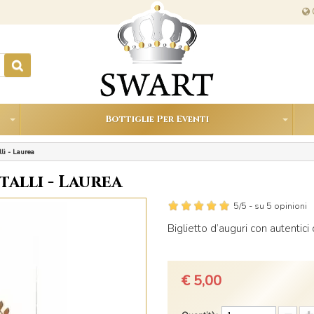
Bottiglie Per Eventi
lli - Laurea
talli - Laurea
5
/5 -
su
5
opinioni
Biglietto d’auguri con autentici c
€ 5,00