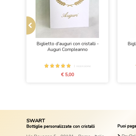
- Felice
Biglietto d'auguri con cristalli -
Bigl
Auguri Compleanno
1 recensione
€ 5,00
SWART
Puoi paga
Bottiglie personalizzate con cristalli