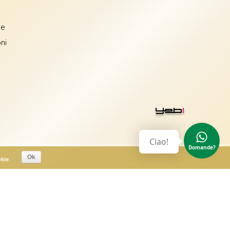
ne
ni
Ciao!
Domande?
Ok
okie
.