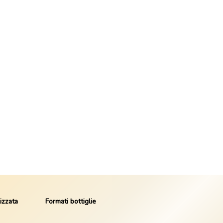
izzata
Formati bottiglie