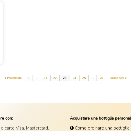
Precedente
1
...
21
22
23
24
25
...
29
Successivo
re con:
Acquistare una bottiglia personal
o carte Visa, Mastercard,
Come ordinare una bottiglia