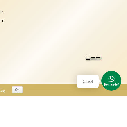
ne
ni
Ciao!
Domande?
Ok
okie
.