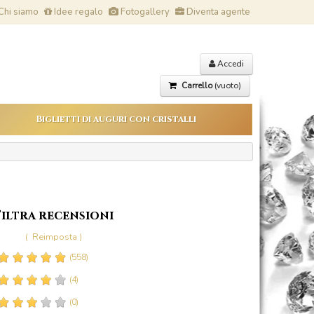
Chi siamo
Idee regalo
Fotogallery
Diventa agente
Accedi
Carrello
(vuoto)
Biglietti di auguri con cristalli
Filtra recensioni
(
Reimposta )
(558)
(4)
(0)