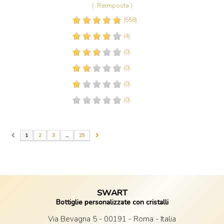
(
Reimposta )
(558)
(4)
(0)
(0)
(0)
(0)
1
2
3
...
29
SWART
Bottiglie personalizzate con cristalli
Via Bevagna 5 - 00191 - Roma - Italia